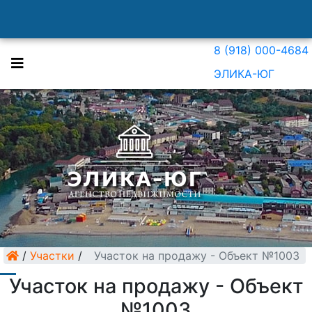
8 (918) 000-4684
ЭЛИКА-ЮГ
/
Участки
/
Участок на продажу - Объект №1003
Участок на продажу - Объект
№1003