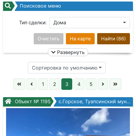
Поисковое меню
Тип сделки:
Дома
Город:
Очистить
Ничего не выбрано
На карте
Найти
(86)
Развернуть
Сотки:
Сортировка по умолчанию
Район:
Ничего не выбрано
1
2
3
4
5
Цена:
Объект № 1195
с.Горское, Туапсинский муниципальный округ, Центральная ул.
Улица:
Ничего не выбрано
Площадь общая: