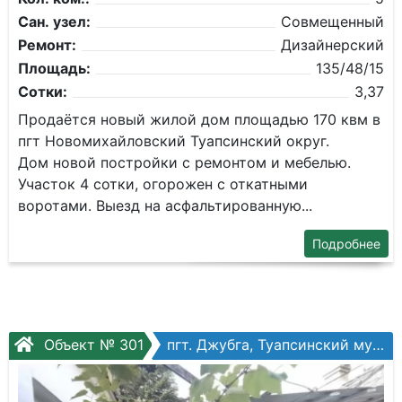
Сан. узел:
Совмещенный
Ремонт:
Дизайнерский
Площадь:
135/48/15
Сотки:
3,37
Продаётся новый жилой дом площадью 170 квм в
пгт Новомихайловский Туапсинский округ.
Дом новой постройки с ремонтом и мебелью.
Участок 4 сотки, огорожен с откатными
воротами. Выезд на асфальтированную...
Подробнее
Объект № 301
пгт. Джубга, Туапсинский муниципальный округ, Советская ул.