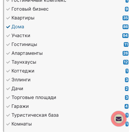
Гостиничный комплекс
1
Готовый бизнес
9
Квартиры
35
Дома
86
Участки
94
Гостиницы
11
Апартаменты
26
Таунхаусы
12
Коттеджи
1
Эллинги
3
Дачи
2
Торговые площади
3
Гаражи
4
Туристическая база
1
Комнаты
1