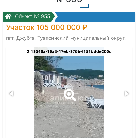
Объект № 955
Участок 105 000 000 ₽
пгт. Джубга, Туапсинский муниципальный округ,
2f19546a-16a8-47eb-976b-f151bdde205c