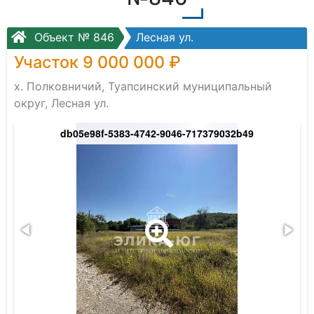
Объект № 846
Лесная ул.
Участок 9 000 000 ₽
х. Полковничий, Туапсинский муниципальный
округ, Лесная ул.
db05e98f-5383-4742-9046-717379032b49