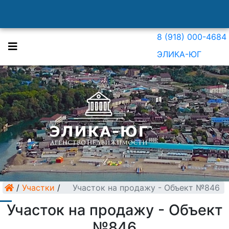
8 (918) 000-4684
ЭЛИКА-ЮГ
/
Участки
/
Участок на продажу - Объект №846
Участок на продажу - Объект
№846