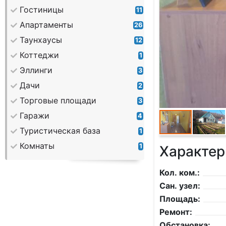
Гостиницы
11
Апартаменты
26
Таунхаусы
12
Коттеджи
1
Эллинги
3
Дачи
2
Торговые площади
3
Гаражи
4
Туристическая база
1
Комнаты
1
Характер
Кол. ком.:
Сан. узел:
Площадь:
Ремонт:
Обстановка: