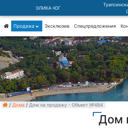
Туапсински
ЭЛИКА-ЮГ
Продажа
Эксклюзив
Спецпредложения
Ко
/
Дома
/
Дом на продажу - Объект №484
Дом 