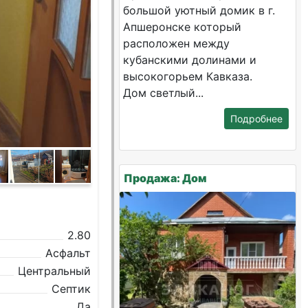
большой уютный домик в г.
Апшеронске который
расположен между
кубанскими долинами и
высокогорьем Кавказа.
Дом светлый...
Подробнее
Продажа: Дом
2.80
Асфальт
Центральный
Септик
Да