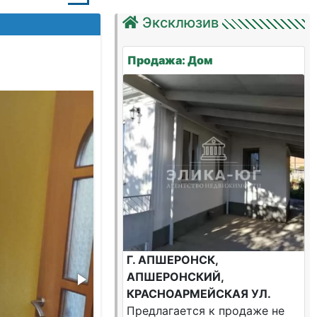
Эксклюзив
Продажа: Дом
71cee834-588
Г. АПШЕРОНСК,
АПШЕРОНСКИЙ,
КРАСНОАРМЕЙСКАЯ УЛ.
Предлагается к продаже не