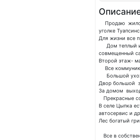
Описани
Продаю жилой 
уголке Туапсинс
Для жизни все 
Дом теплый и с
совмещенный сан
Второй этаж- м
Все коммуникац
Большой ухоже
Двор большой 
За домом выход
Прекрасные со
В селе Цыпка е
автосервис и др
Лес богатый гри
Все в собствен