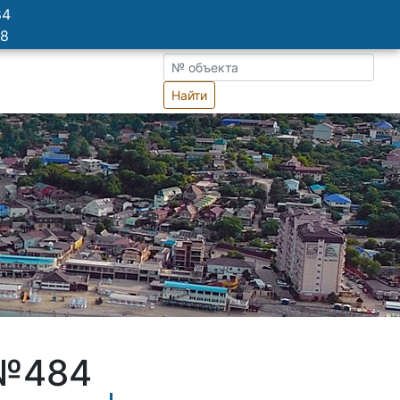
84
78
Найти
 №484