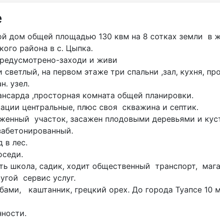
е
дом общей площадью 130 квм на 8 сотках земли в 
кого района в с. Цыпка.
предусмотрено-заходи и живи
ветлый, на первом этаже три спальни ,зал, кухня, пр
. узел.
ансарда ,просторная комната общей планировки.
ии центральные, плюс своя скважина и септик.
нный участок, засажен плодовыми деревьями и кус
забетонированный.
 в лес.
седи.
сть школа, садик, ходит общественный транспорт, маг
угой сервис услуг.
бами, каштанник, грецкий орех. До города Туапсе 10 
ности.