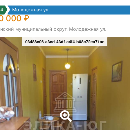
84
Молодежная ул.
0 000 ₽
инский муниципальный округ, Молодежная ул.
03488c06-a3cd-43df-a4f4-b08c72ea71ae