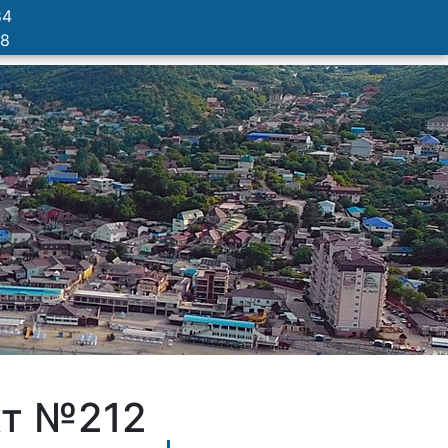
84
78
кт №212