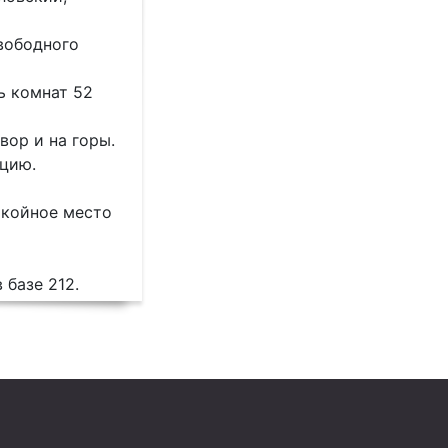
свободного
ь комнат 52
вор и на горы.
ацию.
окойное место
базе 212.