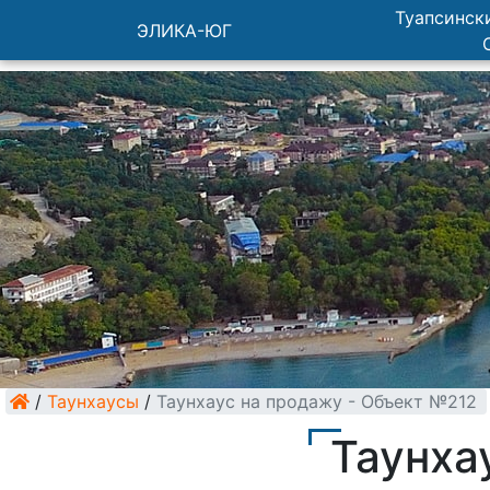
Туапсински
ЭЛИКА-ЮГ
/
Таунхаусы
/
Таунхаус на продажу - Объект №212
Таунха