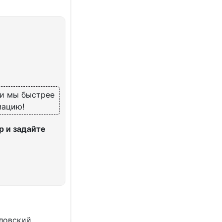
 и мы быстрее
мацию!
 и задайте
ловский,