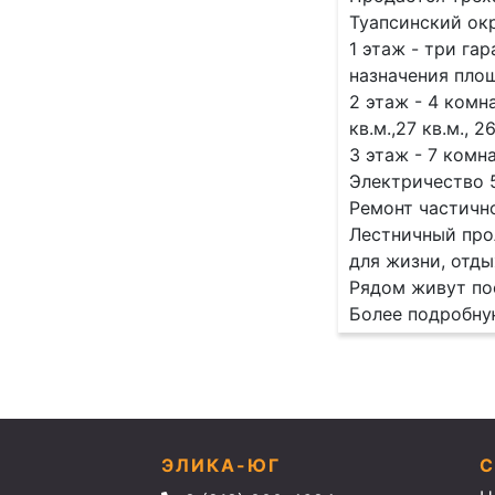
Туапсинский окр
1 этаж - три га
назначения площ
2 этаж - 4 комн
кв.м.,27 кв.м., 2
3 этаж - 7 комн
Электричество 5
Ремонт частичн
Лестничный про
для жизни, отды
Рядом живут по
Более подробную
ЭЛИКА-ЮГ