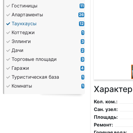
Гостиницы
11
Апартаменты
26
Таунхаусы
12
Коттеджи
1
Эллинги
3
Дачи
2
Торговые площади
3
Гаражи
4
Туристическая база
1
Комнаты
1
Характер
Кол. ком.:
Сан. узел:
Площадь:
Ремонт:
Горячая вода: