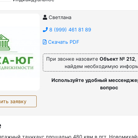
Светлана
8 (999) 461 81 89
Скачать PDF
При звонке назовите
Объект № 212
,
найдем необходимую инфор
Используйте удобный мессенджер
вопрос
ить заявку
е
этажный таунхаус площадью 480 квм в пгт. Новомихай