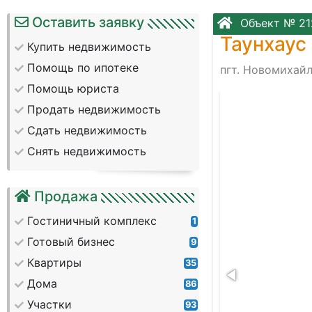
Оставить заявку
Объект № 21
Таунхаус
Купить недвижимость
Помощь по ипотеке
пгт. Новомихайл
Помощь юриста
45711
Продать недвижимость
Сдать недвижимость
Снять недвижимость
Продажа
Гостиничный комплекс
1
Готовый бизнес
9
Квартиры
35
Дома
86
Участки
93