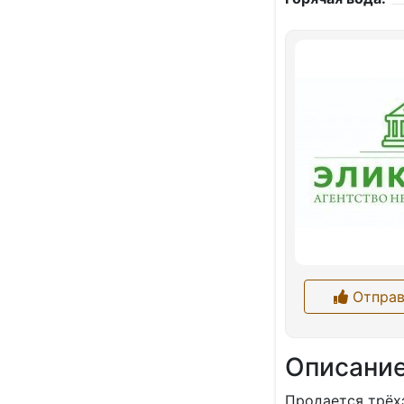
Отправ
Описани
Продается трёх