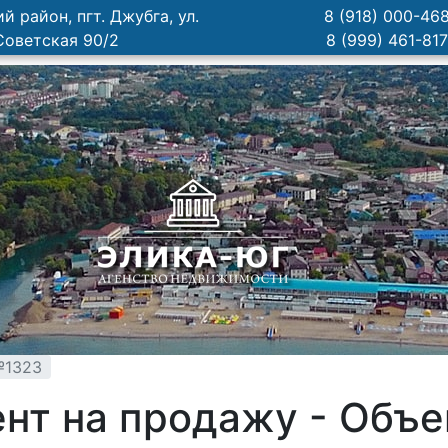
й район, пгт. Джубга, ул.
8 (918) 000-46
Советская 90/2
8 (999) 461-81
№1323
нт на продажу - Объ