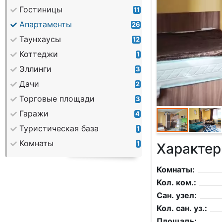
Гостиницы
11
Апартаменты
26
Таунхаусы
12
Коттеджи
1
Эллинги
3
Дачи
2
Торговые площади
3
Гаражи
4
Туристическая база
1
Комнаты
1
Характер
Комнаты:
Кол. ком.:
Сан. узел:
Кол. сан. уз.:
Площадь: