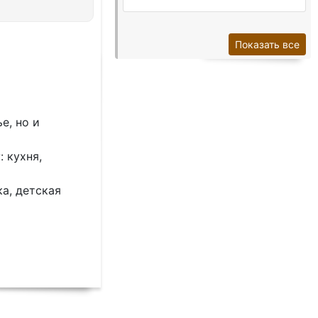
Показать все
е, но и
 кухня,
а, детская