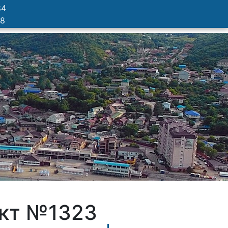
84
78
ект №1323