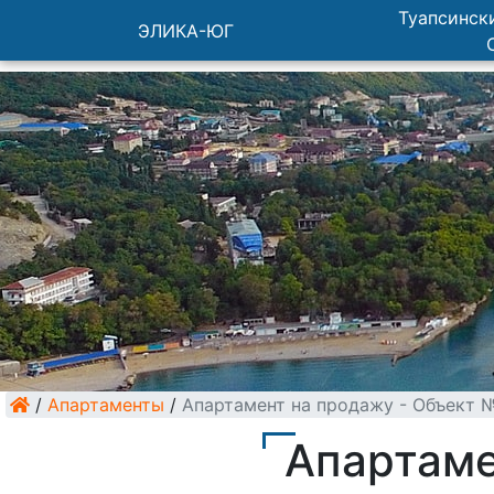
Туапсински
ЭЛИКА-ЮГ
/
Апартаменты
/
Апартамент на продажу - Объект 
Апартаме