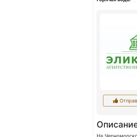
Отправ
Описани
На Черноморско