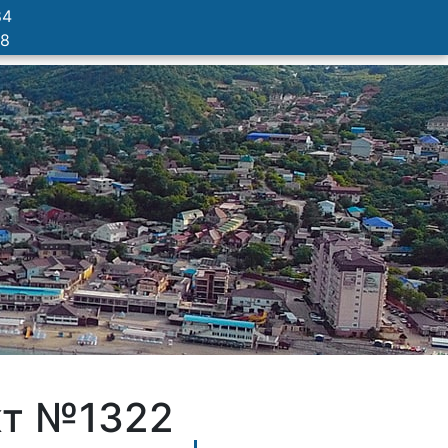
84
78
кт №1322