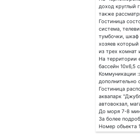
доход круглый г
также рассматр
Гостиница состо
система, телеви
тумбочки, шкаф 
хозяев который
из трех комнат 
На территории е
бассейн 10х6,5 
Коммуникации :э
дополнительно 
Гостиница расп
аквапарк "Джубг
автовокзал, маг
До моря 7-8 ми
За более подро
Номер объекта 