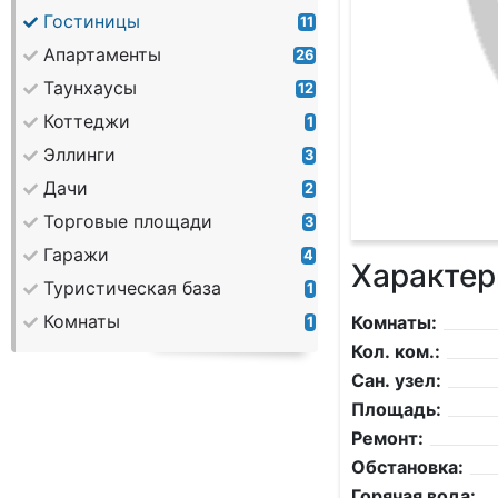
Гостиницы
11
Апартаменты
26
Таунхаусы
12
Коттеджи
1
Эллинги
3
Дачи
2
Торговые площади
3
Гаражи
4
Характер
Туристическая база
1
Комнаты
Комнаты:
1
Кол. ком.:
Сан. узел:
Площадь:
Ремонт:
Обстановка:
Горячая вода: